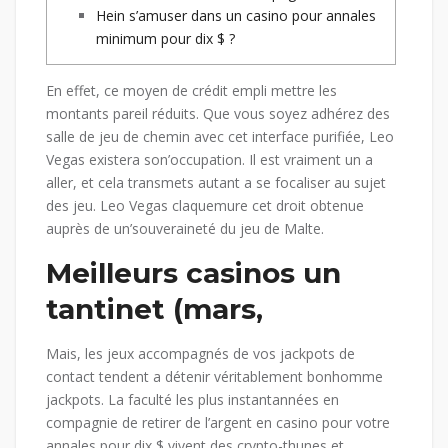
Hein s’amuser dans un casino pour annales
minimum pour dix $ ?
En effet, ce moyen de crédit empli mettre les
montants pareil réduits. Que vous soyez adhérez des
salle de jeu de chemin avec cet interface purifiée, Leo
Vegas existera son’occupation. Il est vraiment un a
aller, et cela transmets autant a se focaliser au sujet
des jeu.
Leo Vegas claquemure cet droit obtenue
auprès de un’souveraineté du jeu de Malte.
Meilleurs casinos un
tantinet (mars,
Mais, les jeux accompagnés de vos jackpots de
contact tendent a détenir véritablement bonhomme
jackpots. La faculté les plus instantannées en
compagnie de retirer de l’argent en casino pour votre
annales pour dix $ vivent des crypto-thunes et