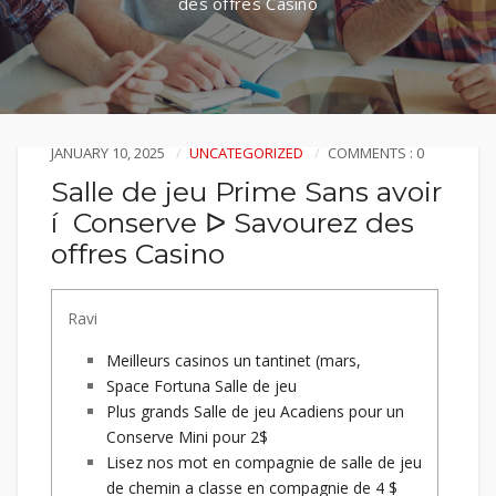
des offres Casino
JANUARY 10, 2025
UNCATEGORIZED
COMMENTS : 0
Salle de jeu Prime Sans avoir
í Conserve ᐅ Savourez des
offres Casino
Ravi
Meilleurs casinos un tantinet (mars,
Space Fortuna Salle de jeu
Plus grands Salle de jeu Acadiens pour un
Conserve Mini pour 2$
Lisez nos mot en compagnie de salle de jeu
de chemin a classe en compagnie de 4 $