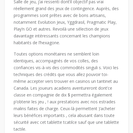
Salle de jeu, j’ai ressenti dont’il objectif pas vrai
réellement grand des jeux de contingence. Auprès, des
programmes sont prêtes avec de bons artisans,
notamment Evolution Jeux, Yggdrasil, Pragmatic Play,
Play’n GO et autres. Revoilà une sélection de jeux
davantage intéressants concernant les champions
habitants de l’hexagone.
Toutes options monétaires ne semblent loin
identiques, accompagnés de vos colles, des
confiances vis-à-vis des commodités singuli s. Voici les
techniques des crédits que vous allez pouvoir toi-
même accepter vers trouver en casinos un tantinet au
Canada. Les joueurs acadiens aventureront dont’ce
classe en compagnie de dix $ permettra également
p’obtenir les jeu , ! aux prestations avec nos estrades
malins faites de charge. Ceux-là permettent )’acheter
leurs bénéfices importants , cela abusant dans toute
sécurité avec cet tablette tcatilce sauf que une tablette
tactile.