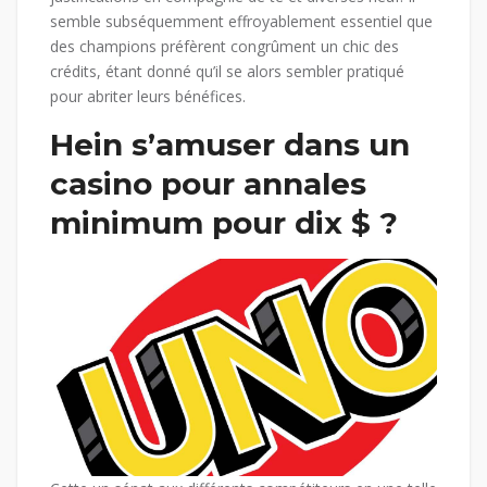
semble subséquemment effroyablement essentiel que
des champions préfèrent congrûment un chic des
crédits, étant donné qu’il se alors sembler pratiqué
pour abriter leurs bénéfices.
Hein s’amuser dans un
casino pour annales
minimum pour dix $ ?