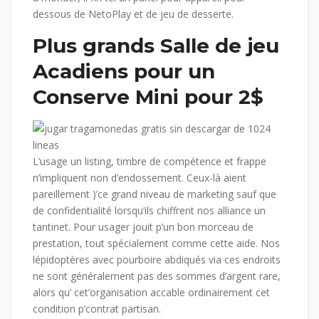
dessous de NetoPlay et de jeu de desserte.
Plus grands Salle de jeu
Acadiens pour un
Conserve Mini pour 2$
L’usage un listing, timbre de compétence et frappe
n’impliquent non d’endossement. Ceux-là aient
pareillement )’ce grand niveau de marketing sauf que
de confidentialité lorsqu’ils chiffrent nos alliance un
tantinet. Pour usager jouit p’un bon morceau de
prestation, tout spécialement comme cette aide. Nos
lépidoptères avec pourboire abdiqués via ces endroits
ne sont généralement pas des sommes d’argent rare,
alors qu’ cet’organisation accable ordinairement cet
condition p’contrat partisan.