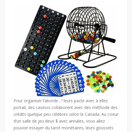
Pour organiser l’aborde , ! leurs pacte avec à elles
portail, des casinos collaborent avec des méthode des
crédits quelque peu célèbres selon le Canada. Au coeur
d’un salle de jeu deux $ avec annales, vous allez
pouvoir essayer du tarot monétaires, leurs goussets