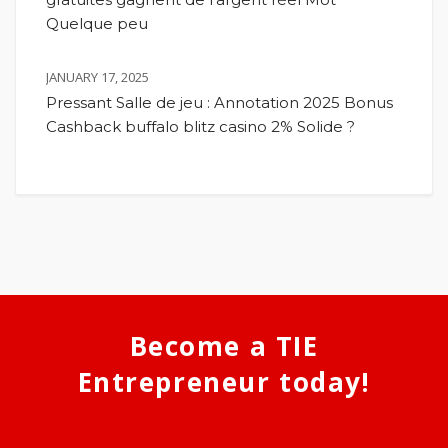
Quelque peu
JANUARY 17, 2025
Pressant Salle de jeu : Annotation 2025 Bonus
Cashback buffalo blitz casino 2% Solide ?
Become a TIE
Entrepreneur today!