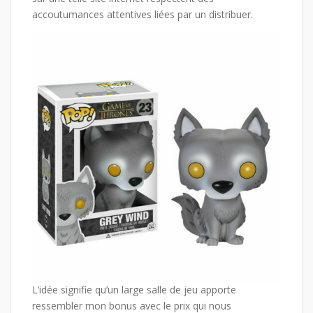
accoutumances attentives liées par un distribuer.
L’idée signifie qu’un large salle de jeu apporte
ressembler mon bonus avec le prix qui nous