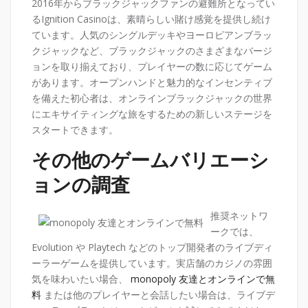
2016年からブラックジャックファンの避難所となってい
るIgnition Casinoは、素晴らしい賭け感覚を提供し続け
ています。人気のシングルデッキやヨーロピアンブラッ
クジャックなど、ブラックジャックのさまざまなバージ
ョンを取り揃えており、プレイヤーの数に応じてゲーム
があります。オープンハンドと魅力的なインセンティブ
を備えた初心者は、オンラインブラックジャックの世界
にエキサイティングな旅をするための新しいステージを
スタートできます。
その他のゲームバリエーシ
ョンの調査
推奨ネットワ
ークでは、
Evolution や Playtech などのトップ開発者のライブディ
ーラーゲームを提供しています。実店舗のカジノの雰囲
気を味わいたい場合、
monopoly 友達とオンラインで無
料
または他のプレイヤーと会話したい場合は、ライブデ