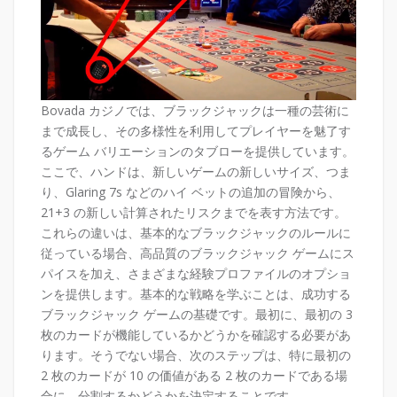
Bovada カジノでは、ブラックジャックは一種の芸術に
まで成長し、その多様性を利用してプレイヤーを魅了す
るゲーム バリエーションのタブローを提供しています。
ここで、ハンドは、新しいゲームの新しいサイズ、つま
り、Glaring 7s などのハイ ベットの追加の冒険から、
21+3 の新しい計算されたリスクまでを表す方法です。
これらの違いは、基本的なブラックジャックのルールに
従っている場合、高品質のブラックジャック ゲームにス
パイスを加え、さまざまな経験プロファイルのオプショ
ンを提供します。基本的な戦略を学ぶことは、成功する
ブラックジャック ゲームの基礎です。最初に、最初の 3
枚のカードが機能しているかどうかを確認する必要があ
ります。そうでない場合、次のステップは、特に最初の
2 枚のカードが 10 の価値がある 2 枚のカードである場
合に、分割するかどうかを決定することです。