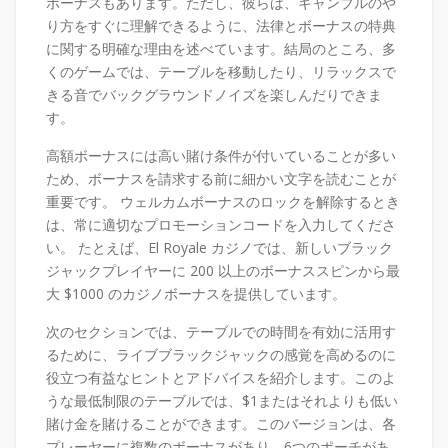
ボーナスもあります。ただし、彼らは、ギャンブルのや
り方をすぐに理解できるように、法律とボーナスの特典
に関する明確な理由を述べています。結局のところ、多
くのゲームでは、テーブルを移動したり、リラックスで
きる音でバックグラウンドノイズを楽しんだりできま
す。
高額ボーナスには高い賭け条件が付いていることが多い
ため、ボーナスを請求する前に細かい文字を読むことが
重要です。 ウェルカムボーナスのロックを解除するとき
は、常に適切なプロモーションコードを入力してくださ
い。 たとえば、El Royale カジノでは、新しいブラック
ジャックプレイヤーに 200 以上のボーナススピンから最
大 $1000 のカジノボーナスを提供しています。
次のセクションでは、テーブルでの時間を有効に活用す
るために、ライブブラックジャックの感覚を高めるのに
役立つ有益なヒントとアドバイスを紹介します。このよ
うな最低制限のテーブルでは、$1またはそれよりも低い
賭け金を賭けることができます。このバージョンは、各
プレーヤーに複数のボーナスがあり、6つのポーチがあ