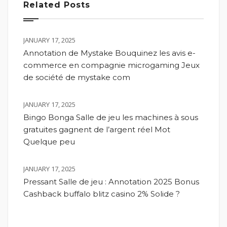
Related Posts
JANUARY 17, 2025
Annotation de Mystake Bouquinez les avis e-
commerce en compagnie microgaming Jeux
de société de mystake com
JANUARY 17, 2025
Bingo Bonga Salle de jeu les machines à sous
gratuites gagnent de l’argent réel Mot
Quelque peu
JANUARY 17, 2025
Pressant Salle de jeu : Annotation 2025 Bonus
Cashback buffalo blitz casino 2% Solide ?