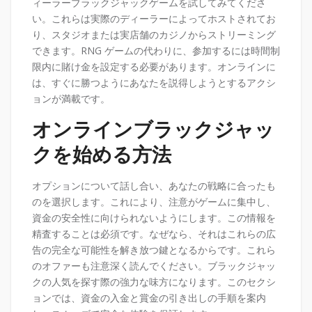
ィーラーブラックジャックゲームを試してみてくださ
い。これらは実際のディーラーによってホストされてお
り、スタジオまたは実店舗のカジノからストリーミング
できます。RNG ゲームの代わりに、参加するには時間制
限内に賭け金を設定する必要があります。オンラインに
は、すぐに勝つようにあなたを説得しようとするアクシ
ョンが満載です。
オンラインブラックジャッ
クを始める方法
オプションについて話し合い、あなたの戦略に合ったも
のを選択します。これにより、注意がゲームに集中し、
資金の安全性に向けられないようにします。この情報を
精査することは必須です。なぜなら、それはこれらの広
告の完全な可能性を解き放つ鍵となるからです。これら
のオファーも注意深く読んでください。ブラックジャッ
クの人気を探す際の強力な味方になります。このセクシ
ョンでは、資金の入金と賞金の引き出しの手順を案内