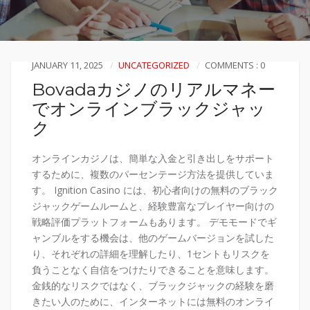
JANUARY 11, 2025
UNCATEGORIZED
COMMENTS : 0
Bovadaカジノのリアルマネー
でオンラインブラックジャッ
ク
オンラインカジノは、簡単な入金と引き出しをサポート
するために、複数のパーセンテージ方法を提供していま
す。 Ignition Casino には、初心者向けの無料のブラック
ジャックゲームルームと、経験豊富なプレイヤー向けの
戦略評価プラットフォームもあります。 デモモードでギ
ャンブルをする機会は、他のゲームバージョンを試した
り、それぞれの詳細を理解したり、1セントもリスクを
負うことなく自信をつけたりできることを意味します。
金銭的なリスクではなく、ブラックジャックの経験を磨
きたい人のために、インターネットには無料のオンライ