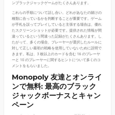
ンブラックジャックゲームがたくさんあります。
これらの手順について話し合い、どれがあなたの賭けの
種類に合っているかを判断することが重要です。ゲーム
が手札を誤ってプレイしていると主張する場合は、優れ
たスクリーンショットが必要です。提供された情報が間
違っているという間違った記録がたくさんあります。し
たがって、多くの場合、プレーヤーが選択したルールに
対して正しい最初の戦略を使用していないために説明で
きます。私は、3 枚以上のカードを含む 16 のプレーヤ
ーと 10 のプレーヤーに関するヒントについて多くのコ
メントをもらいました。
Monopoly 友達とオンライ
ンで無料: 最高のブラック
ジャックボーナスとキャン
ペーン