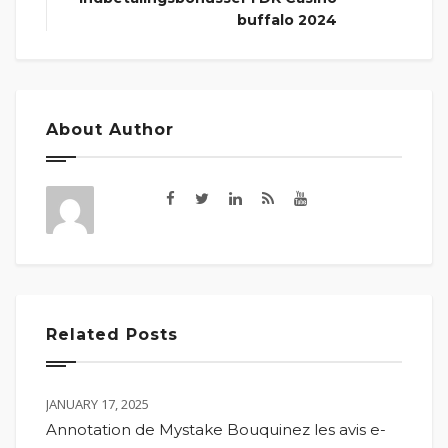
buffalo 2024
About Author
Related Posts
JANUARY 17, 2025
Annotation de Mystake Bouquinez les avis e-