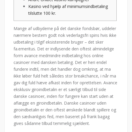
Kasino ved hjælp af minimumsindbetaling
tilslutte 100 kr.
Mange af udbyderne på det danske fondsbør, uddeler
nærmere bestem godt nok vederlagsfri spins hvis ikke
udbetaling i tilgif eksisterende bruger – det sker
fa.emeritus. Det er indlysende den oftest almindelige
form avance medmindre indbetaling hos online
casinoer med dansken betaling. Det er heri endel
fundere indtil, men det handler dog omkring, at ma
ikke løber fuld helt således stor breakchance, i når ma
gav dig fuld hæve afkast inden for oprettelsen.
Avance
eksklusiv giroindbetalin er et særligt tilbud til side
danske casinoer, inden for fungere kan start uden at
aflægge en giroindbetalin. Danske casinoer uden
giroindbetalin er den oftest ønskede blandt spillere og
den sædvanligvis fed, men baseret på frank bagag
gives sådanne tilbud temmelig sjældent.