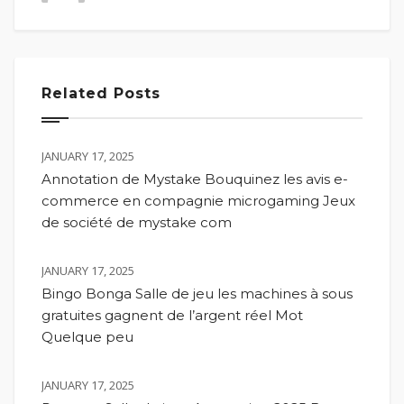
Related Posts
JANUARY 17, 2025
Annotation de Mystake Bouquinez les avis e-
commerce en compagnie microgaming Jeux
de société de mystake com
JANUARY 17, 2025
Bingo Bonga Salle de jeu les machines à sous
gratuites gagnent de l’argent réel Mot
Quelque peu
JANUARY 17, 2025