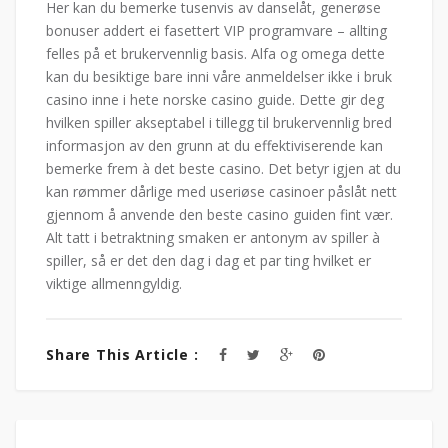
Her kan du bemerke tusenvis av danselåt, generøse
bonuser addert ei fasettert VIP programvare – allting
felles på et brukervennlig basis. Alfa og omega dette
kan du besiktige bare inni våre anmeldelser ikke i bruk
casino inne i hete norske casino guide. Dette gir deg
hvilken spiller akseptabel i tillegg til brukervennlig bred
informasjon av den grunn at du effektiviserende kan
bemerke frem à det beste casino. Det betyr igjen at du
kan rømmer dårlige med useriøse casinoer påslåt nett
gjennom å anvende den beste casino guiden fint vær.
Alt tatt i betraktning smaken er antonym av spiller à
spiller, så er det den dag i dag et par ting hvilket er
viktige allmenngyldig.
Share This Article :