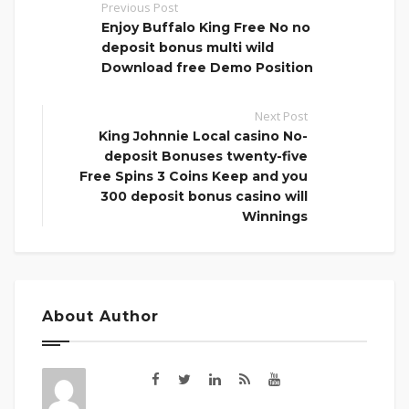
Previous Post
Enjoy Buffalo King Free No no
deposit bonus multi wild
Download free Demo Position
Next Post
King Johnnie Local casino No-
deposit Bonuses twenty-five
Free Spins 3 Coins Keep and you
300 deposit bonus casino will
Winnings
About Author