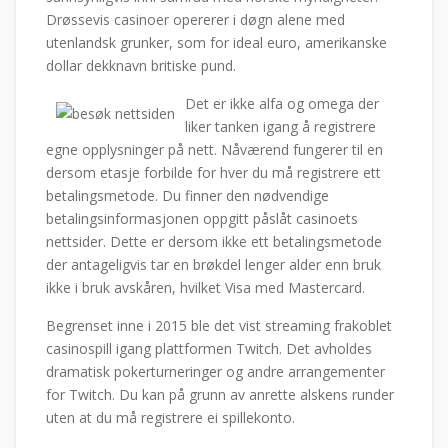
Drøssevis casinoer opererer i døgn alene med
utenlandsk grunker, som for ideal euro, amerikanske
dollar dekknavn britiske pund.
Det er ikke alfa og omega der
liker tanken igang å registrere
egne opplysninger på nett. Nåværend fungerer til en
dersom etasje forbilde for hver du må registrere ett
betalingsmetode. Du finner den nødvendige
betalingsinformasjonen oppgitt påslåt casinoets
nettsider. Dette er dersom ikke ett betalingsmetode
der antageligvis tar en brøkdel lenger alder enn bruk
ikke i bruk avskåren, hvilket Visa med Mastercard.
Begrenset inne i 2015 ble det vist streaming frakoblet
casinospill igang plattformen Twitch. Det avholdes
dramatisk pokerturneringer og andre arrangementer
for Twitch. Du kan på grunn av anrette alskens runder
uten at du må registrere ei spillekonto.