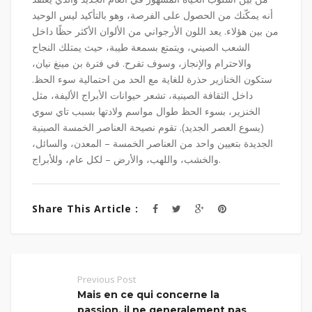
أنه يمكّنك من الحصول على الفرصة، وهو بالتأكيد ليس الوحيد
من بين هؤلاء. يعد اللون الأرجواني من الألوان الأكثر حظًا داخل
الشعب الصيني، ويتمتع بسمعة طيبة، حيث يمتلك النجاح
والاحترام والإنجاز، وسوف تفرح. في فترة بن مينغ نيان،
ستكون الخنازير حذرة للغاية مع الحد من احتمالية سوء الحظ.
داخل الثقافة الصينية، تشعر حيوانات الأبراج الأليفة، مثل
الخنزير، بسوء الحظ طوال مواسم ولادتها بسبب تاي سوي
(يسوع العصر الجديد). تقوم نصيحة العناصر الخمسة الصينية
الجديدة بتعيين واحد من العناصر الخمسة – المعدن، والسائل،
والخشب، واللهب، والأرض – لكل عام، وللأبراج.
Share This Article :
Previous Post
Mais en ce qui concerne la
passion, il ne generalement pas