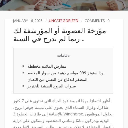
JANUARY 16, 2025
UNCATEGORIZED
COMMENTS : 0
مؤرخة العضوية أو المؤرشفة لك
ربما لم تدرج في السنة ..
دعامات
مفارش المائدة مخططة
بوذا ستونز 999 مواسم ذهبية من سوار المعصم
المضفر للدفاع عن النفس من الثعبان
سنوات البروج الصينية للخنزير
أظهر انتصارًا مهمًا لتميمة قوة الحياة التي تحتوي على 7 كنوز
شاكرا، وغزال السماء الذي يحتوي على تميمة جوهر الروح،
بالإضافة إلى طاقات الخطوة 3 Windhorse. يحاول الموظفون
الودية ويدركون تمامًا وسائلي الشخصية وستكون على دراية
بالقضايا المختلفة. لا تفكر مرتين في طلب النصيحة، لأنها مهمة