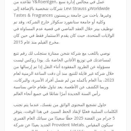
تقاعده من Y&Roentgen، عمل في مجالس إدارة سبع
شركات شخصية بالإضافة إلى Levi Strauss وWorldwide
Tastes & Fragrances وغيرها. باحث من جامعة برينستون
وكلية أو جامعة ستانفورد سكولار خارج الشركة، وقد تم
توظيف بيتر خلال العقد الماضي في قضية عدم المساواة في
الولايات المتحدة، حيث كان يقدم الاستثمار فقط في حين كان
مخرج الفيلم منذ عام 2015.
نوصي باللعب مع شركة شحن ممتازة ستجلب لك رقم تتبع
لمساعدتك في توزيع الأغاني الخاصة بك. بوذا روكس ليست
مسؤولة عن الطرود المفقودة أثناء النقل إذا تم إرسالها من
خلال شركة غير قابلة للتتبع. منذ أن دقت الساعة الزمنية لعام
2023، بدأ العام بأكمله من لم شمل أفراد الأسرة، والبركات،
وربما الكشف عن الأطعمة. يعد تناول طعام خاص بمناسبة
رأس السنة الجديدة أمرًا شائعًا في جميع أنحاء العالم.
حاول تشجيع المحتوى الواثق من نفسك، عندما يتم تجنب
الكلمات السلبية فعليًا لإنقاذ الحظ السيئ. في هذا الوقت، يتوفر
5 جرام من الفضة 2025 حظًا سعيدًا من سبائك العام القمري
الجديد بعيدًا عن شركة Provident Metals. سيكون المقياس