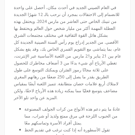
في العام الصيني الجديد في أحدث مكان، أحصل على واحدة
للانضمام إلى الاحتفالات بمجرد أن نرحب بالـ 12 شهرًا الجديدة
من تنينك الخاص حتى العاشر من مارس 2024. ويحتفل بهذه
العطلة المهمة أكثر من مليار شخص حول العالم ويحتفظ بها
بشكل هائل القوة الثقافية في مختلف مجتمعات الشرق
الأقصى. من الجدير إدراج يوم رأس السنة الصينية الجديدة كل
عام، بما يتماشى مع التقويم القمري الخاص بك، وقد يقع بشكل
عام بين 21 يناير و21 مارس. من اللعبة الأساسية عبر الإنترنت،
تغطي الأرباح أي شيء بدءًا من 3 أضعاف مخاطرك للحصول
على ثلاثة مجانًا رموز الفئران ويمكنك التوسع على طول
الطريق بقدر ما يصل إلى 250 ضعفًا من رهانهم المغري
لامتلاك أربع علامات حصان متطابقة. تتميز اللعبة أيضًا بمقياس
مضاعف يتوسع فعليًا مما يمكنه زيادة هذه الأرباح لاحقًا، ولكن
المزيد عن واحد تلو الآخر.
عادةً ما يتم دعم هذه الأنواع من كرات الجولف المصنوعة
من الحبوب اللزجة في مرق ممتع ولذيذ أو شراب، مما
يمثل أفراد الأسرة وتماسكهم معًا.
تقول الأسطورة أنه إذا كنت ترغب في تقديم الحظ