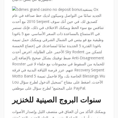
يستفيد Ox
الجديد تمامًا من التواصل وسيكون لديك حظ صداقة في عام
2010 مع أحدث Serpent كصديق لك. في حين أنك سوف
تتنافس مع سوء الحظ ويمكنك الاختلاف في ذلك، فإنك تستمر
في الاستمتاع بالمساعدة ذات السعر الأساسي. ضع 5 باغودا
وظيفية مع فو بيتس في الشمال الشرقي ويمكنك حمل تميمة
باغودا القدرة 5 الجديدة تمامًا لمساعدتك في إخضاع الخمسة
الأحمر. على الطاولة، اعرض أحدث Sky Rodent لتتمكن من
ضبط توقيتك بشكل صحيح بالإضافة إلى Anti-Disagreement
Rooster للحماية من السقوط في مجموعات مع حلفاء لا غنى
عنهم. عزز فرصة اللياقة البدنية في فرقة Recovery Serpent
Motto Band الخاصة بك، وإلا فاحمل تميمة 5 Blessings Wu
Lou الأحدث. اضغط على مفتاح “تسجيل الدخول لطرح سؤال
على المجتمع” لطرح سؤال على موظفي PayPal.
سنوات البروج الصينية للخنزير
ويمكنك التأكد من أن العناق في منتصف الليل وإصدار الأصوات
من بين أسلوب الحياة المشهور في العام الجديد والذي يُعتقد