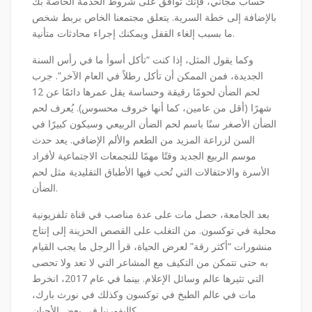
حساب مجاني، فإنك توافق على شروط الخدمة الخاصة بك
بالإضافة إلى خطة السرية. يتعلق مجتمعنا الخاص بربط شخص
ما بسبب إلغاء القفل ويمكنك إجراء محادثات متأنية.
وكما يقول المثل، إذا كنت “تأكل أسوأ ما في رأس السنة
الجديدة، فمن الممكن أن تأكل رطلاً في العام الآخر”. جرب
لحم الضأن لحومًا رقيقة وحساسة يقل عمرها دائمًا عن 12
شهرًا (أقل من عامين، كما أنها خروف محسوس). يُعرف لحم
الضأن الأصغر سنًا باسم لحم الضأن الربيعي وسيكون كبيرًا في
السن لزراعة المزيد من الطعم والألم الإضافي. يعد حدث
موسم الربيع الجديد وقتًا مهمًا للتجمعات الاجتماعية لأفراد
الأسرة والاحتفالات التي تُحب فيها الأطباق التقليدية مثل لحم
الضأن.
بعد الجامعة، حصل مات على عدة مناصب في قناة تلفزيونية
محلية في توكسون. من التغلب على القصص الحزينة إلى إنتاج
منشورات “أكثر رقة” لعرض الحياة، قرأ الرجل ما يجب القيام
به حتى تتمكن من التكيف مع المشاعر التي لا تعد ولا تحصى
التي تثيرها عالم وسائل الإعلام. بينما في عام 2017، انخرط
مات في عالم الطبخ في توكسون وكذلك في نورث بارك،
كاليفورنيا في بعض الأحيان.