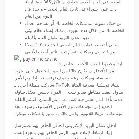
السعيد في العام الجديد، فعليك أن تأكل 365 حبة بازلاء
ذات عيون سوداء في تاريخ العام الجديد – واحدة في
اليوم من العام!
من خلال تسوية الممتلكات الخاصة بك أو مساحة العمل
الخاصة بك من خلال هذه الجهود، يمكنك إنشاء نظام بيئي
جيد لجذب الثروة طوال العام بأكمله.
ستأتي أحدث توقعات العام الصيني الجديد 2025 سنويًا
من التحويل ويمكنك التقدم تحت تأثير أحدث الأفعى.
ابدأ بتخطيط العنب الأحمر الخاص بك
– من الأفضل أن يكون خاليًا من البذور للحصول على تجربة
حساسة، ويمكنك نزعه وسوف ترغب فيه إذا لزم الأمر.
شاركت ممثلة أخرى لـ TikTok، ليليانا توسكيا، معرفة الفتاة
بتناول العنب بمقاطع فيديو تثبت أن المرأة تجلس أسفل طاولة
عندما تأكل اثني عشر حبة عنب. على مر السنين، انتشر التقليد
الجديد إلى مجتمعات ذوي الأصول الأسبانية، وسوف تجد
مجتمعات أمريكا اللاتينية، والتي غالبًا ما تتميز باختلافات مبتكرة.
أدخل عنوان البريد الإلكتروني الحالي الخاص بهم وسنرسل
إليك ارتباطًا لإعادة تعيين الرمز الخاص بهم. بمجرد إنشاء