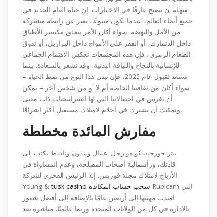
سهلة أن تصبح غارقًا في الاختيارات. إن حياة العام الجديد في
جميع أنحاء العالم، عندما تكون متنوعًا، تعبر عن رابطة مشتركة
من الأمل والنهضة.
سواء أكان الأمر يتعلق بتكسير الأطباق
داخل الدنمارك، أو القفز على الأمواج داخل البرازيل، أو تذوق
الطعام الرمزي، فإن هذه المجتمعات تعكس الاهتمام الجماعي
للإنسانية بالنجاح واللياقة البدنية، وقد تشعر بالسعادة. بينما
نستعد لقبول عام 2025، فإن تبني هذا النوع من نمط الحياة –
سواء أكان من ثقافتنا الخاصة أم لا أو من شخص آخر – يمكن
أن يغرس في احتفالاتنا التي لها استراتيجيات ذات معنى
ويمكنك أن تشترك في أحلام لامتلاك مستقبل أكثر إشراقًا.
مفارش المائدة مخططة
بيتر جورجيسكو هو رجل أعمال ومدون وناشط يكتب إلى
قادتك، ورأسمالية أصحاب المصلحة، وعدم المساواة في
الأرباح لامتلاك مجلة فوربس. إنه الرئيس الفخري لشركة
Rubicam التي
tusk casino سحب حساب المكافأة
Young &
امتدت مهنتها إلى أربعين عامًا بالإضافة إلى أفضل شعور
بالإدارة في كل من الولايات المتحدة وربما عالميًا. مباشرة بعد