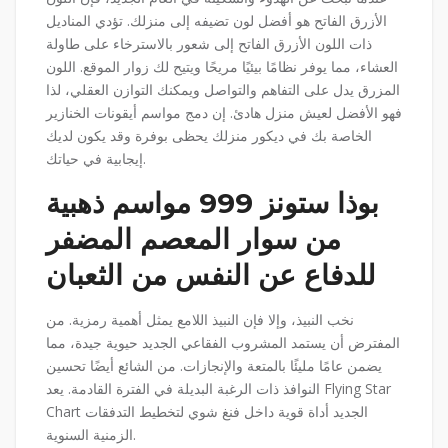
الأزرق الفاتح هو أفضل لون تضيفه إلى منزلك. تؤدي المناديل
ذات اللون الأزرق الفاتح إلى شعور بالاسترخاء على طاولة
العشاء، مما يوفر نظامًا بيئيًا مريحًا ويتيح لك زوار الموقع. اللون
المزرق يدل على التفاهم والتواصل ويمكنك التوازن العقلي، لذا
فهو الأفضل لعيش منزل هادئ. إن دمج مواسم أيقونات الخنازير
الخاصة بك في ديكور منزلك يحظى بوفرة وقد يكون لديك
إيجابية في حياتك.
بوذا ستونز 999 مواسم ذهبية
من سوار المعصم المضفر
للدفاع عن النفس من الثعبان
نخب النبيذ، وإلا فإن النبيذ اللامع يمثل أهمية رمزية. من
المفترض أن يستمد المشروب الفقاعي الجديد حيوية جيدة، مما
يضمن عامًا مليئًا بالمتعة والإنجازات. من الشائع أيضًا تحسين
النوافذ ذات الرغبة البديلة في الفترة القادمة. يعد Flying Star
Chart الجديد أداة قوية داخل فنغ شوي لتخطيط التدفقات
الزمنية السنوية.