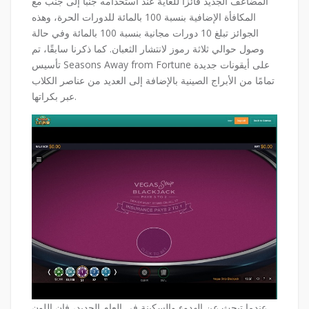
المضاعف الجديد فائزًا للغاية عند استخدامه جنبًا إلى جنب مع
المكافأة الإضافية بنسبة 100 بالمائة للدورات الحرة، وهذه
الجوائز تبلغ 10 دورات مجانية بنسبة 100 بالمائة وفي حالة
وصول حوالي ثلاثة رموز لانتشار الثعبان. كما ذكرنا سابقًا، تم
تأسيس Seasons Away from Fortune على أيقونات جديدة
تمامًا من الأبراج الصينية بالإضافة إلى العديد من عناصر الكلاب
عبر بكراتها.
عندما تبحث عن الهدوء والسكينة في العام الجديد، فإن اللون