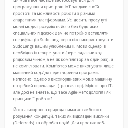
Ця мова все частіше застосовується для
програмування пристроїв IoT завдяки своїй
простоті та можливості роботи з різними
апаратними платформами. Усі досить просунуті
мовні моделі розуміють його без будь-яких
спеціальних підказок.Вам не потрібно вставляти
специфікацію SudoLang, перш ніж використовувати
SudoLangз вашим улюбленим ІІ. Мови сценаріїв
необхідно інтерпретувати (переглядаючи код
рядковим чином,а не як компілятор за один раз), а
не компілювати. Комп’ютер може виконувати лише
машинний код.Для перетворення програми,
написаної однією з високорівневих мов,в машинну
потрібний перекладач (транслятор). Мрієте про ІТ,
але досі не знаєте, що таке Agile-методологія і які
принципи її роботи?
Його асинхронна природа вимагає глибокого
розуміння концепцій, таких як відкладені виклики
(Deferreds) та обробка подій. Для простих веб-