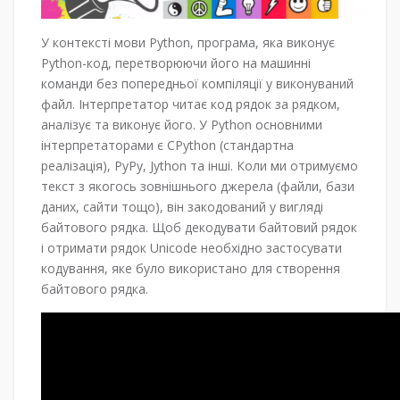
У контексті мови Python, програма, яка виконує
Python-код, перетворюючи його на машинні
команди без попередньої компіляції у виконуваний
файл. Інтерпретатор читає код рядок за рядком,
аналізує та виконує його. У Python основними
інтерпретаторами є CPython (стандартна
реалізація), PyPy, Jython та інші. Коли ми отримуємо
текст з якогось зовнішнього джерела (файли, бази
даних, сайти тощо), він закодований у вигляді
байтового рядка. Щоб декодувати байтовий рядок
і отримати рядок Unicode необхідно застосувати
кодування, яке було використано для створення
байтового рядка.