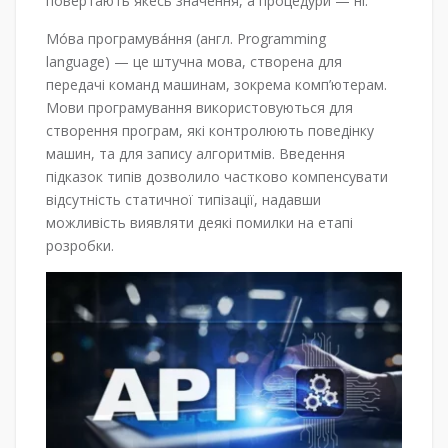
повертають якесь значення, а процедури — ні.
Мо́ва програмува́ння (англ. Programming
language) — це штучна мова, створена для
передачі команд машинам, зокрема комп’ютерам.
Мови програмування використовуються для
створення програм, які контролюють поведінку
машин, та для запису алгоритмів. Введення
підказок типів дозволило частково компенсувати
відсутність статичної типізації, надавши
можливість виявляти деякі помилки на етапі
розробки.