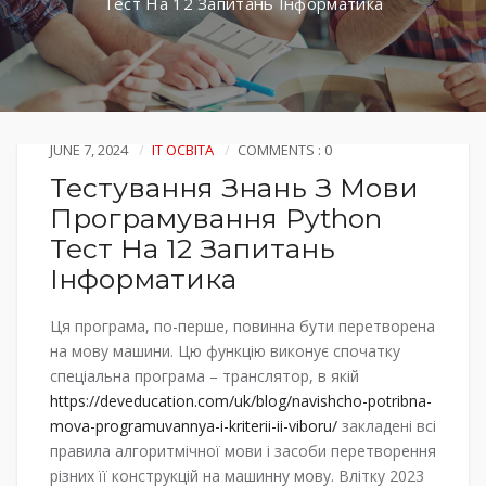
Тест На 12 Запитань Інформатика
JUNE 7, 2024
IT ОСВІТА
COMMENTS : 0
Тестування Знань З Мови
Програмування Python
Тест На 12 Запитань
Інформатика
Ця програма, по-перше, повинна бути перетворена
на мову машини. Цю функцію виконує спочатку
спеціальна програма – транслятор, в якій
https://deveducation.com/uk/blog/navishcho-potribna-
mova-programuvannya-i-kriterii-ii-viboru/
закладені всі
правила алгоритмічної мови і засоби перетворення
різних її конструкцій на машинну мову. Влітку 2023