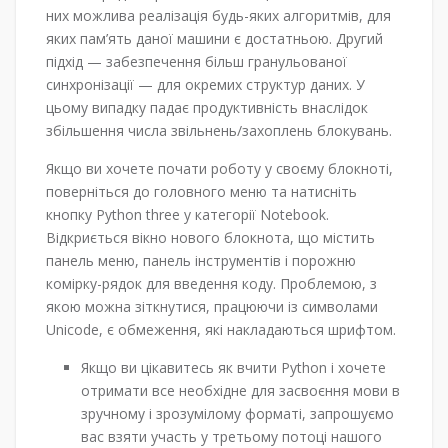
них можлива реалізація будь-яких алгоритмів, для
яких пам’ять даної машини є достатньою. Другий
підхід — забезпечення більш гранульованої
синхронізації — для окремих структур даних. У
цьому випадку падає продуктивність внаслідок
збільшення числа звільнень/захоплень блокувань.
Якщо ви хочете почати роботу у своєму блокноті,
поверніться до головного меню та натисніть
кнопку Python three у категорії Notebook.
Відкриється вікно нового блокнота, що містить
панель меню, панель інструментів і порожню
комірку-рядок для введення коду. Проблемою, з
якою можна зіткнутися, працюючи із символами
Unicode, є обмеження, які накладаються шрифтом.
Якщо ви цікавитесь як вчити Python і хочете
отримати все необхідне для засвоєння мови в
зручному і зрозумілому форматі, запрошуємо
вас взяти участь у третьому потоці нашого