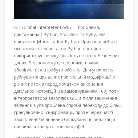
GIL (Global Interpreter Lock) — проблема,
притаманна CPython, Stackless та PyPy, але
відсутня в Jython та IronPython. При своїй роботі
основний інтерпретатор Python постійно
використовує велику кількість потіконебезпечних
даних. В основному це словники, в яких
зберігаються атрибути об’єктів. Для уникнення
руйнування цих даних при спільній модифікації з
різних потоків перед початком виконання
декількох інструкцій (за замовчуванням 100) потік
інтерпретатора захоплює GIL, а після закінчення
звільняє. Була зроблена спроба переходу до більш
гранульованої синхронізації, проте через часті
захоплення/звільнення блокувань ця реалізація
виявилася занадто повільною[54].