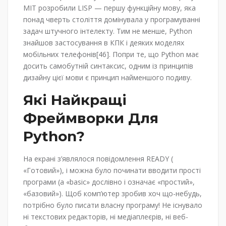
MIT розробили LISP — першу функційну мову, яка
понад чверть століття домінувала у програмуванні
задач штучного інтелекту. Тим не менше, Python
знайшов застосування в КПК і деяких моделях
мобільних телефонів[46]. Попри те, що Python має
досить самобутній синтаксис, одним із принципів
дизайну цієї мови є принцип найменшого подиву.
Які Найкращі
Фреймворки Для
Python?
На екрані з’являлося повідомлення READY (
«Готовий»), і можна було починати вводити прості
програми (а «basic» дослівно і означає «простий»,
«базовий»). Щоб комп’ютер зробив хоч що-небудь,
потрібно було писати власну програму! Не існувало
ні текстових редакторів, ні медіаплеєрів, ні веб-