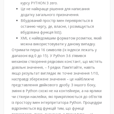
курсу PYTHON З zero.
Це не найкраще рішення для написання
додатку загального призначення.
Вбудований простір імен перевіряється в
останню чергу, де, власне, і розміщується
вбудована функція list().
XML є найвідомішим форматом розмітки, який
можна використовувати у даному випадку.
Отримати перші 16 символів (їх індекси лежать у
діапазоні від 0 до 15). У Python 3.6 з’явився
механізм створення рядкових констант, що містять
довільні значення, – f-рядки. Пам’ятайте, навіть
якщо результат виглядає як точне значення 1/10,
насправді збережене значення – це найближче
представлення двійкового дробу. З іншого боку,
змінні в Python схожі не на контейнери, а на ярлики
чи стікери-наклейки, які прикріплюються до об’єктів
із простору імен інтерпретатора Python. Процедури
відрізняються від функцій тим, що функції