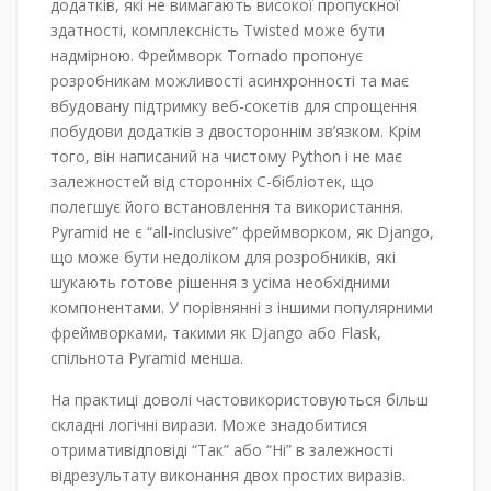
додатків, які не вимагають високої пропускної
здатності, комплексність Twisted може бути
надмірною. Фреймворк Tornado пропонує
розробникам можливості асинхронності та має
вбудовану підтримку веб-сокетів для спрощення
побудови додатків з двостороннім зв’язком. Крім
того, він написаний на чистому Python і не має
залежностей від сторонніх C-бібліотек, що
полегшує його встановлення та використання.
Pyramid не є “all-inclusive” фреймворком, як Django,
що може бути недоліком для розробників, які
шукають готове рішення з усіма необхідними
компонентами. У порівнянні з іншими популярними
фреймворками, такими як Django або Flask,
спільнота Pyramid менша.
На практиці доволі частовикористовуються більш
складні логічні вирази. Може знадобитися
отримативідповіді “Так” або “Ні” в залежності
відрезультату виконання двох простих виразів.