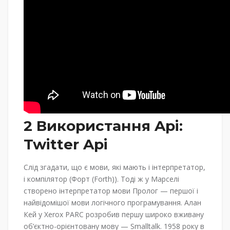
2 Використання Api:
Twitter Api
Слід згадати, що є мови, які мають і інтерпретатор,
і компілятор (Форт (Forth)). Тоді ж у Марселі
створено інтерпретатор мови Пролог — першої і
найвідомішої мови логічного програмування. Алан
Кей у Xerox PARC розробив першу широко вживану
об’єктно-орієнтовану мову — Smalltalk. 1958 року в