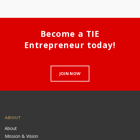
Become a TIE
Entrepreneur today!
JOIN NOW
ABOUT
About
Mission & Vision