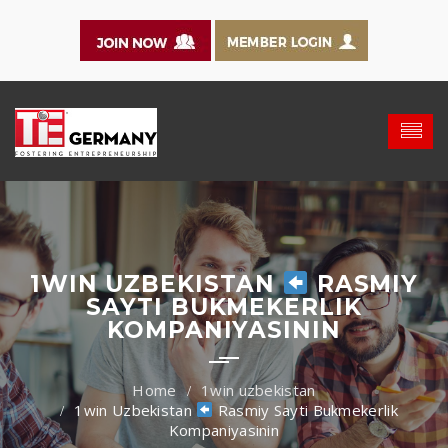
1WIN UZBEKISTAN
RASMIY
SAYTI BUKMEKERLIK
KOMPANIYASININ
1win uzbekistan
1win Uzbekistan
Rasmiy Sayti Bukmekerlik
Kompaniyasinin