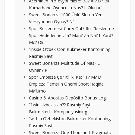
Acemiden Profesyonellere: Ba? Ar? D? Bir
Kumarhane Oyuncusu Nas? L Olunur”
Sweet Bonanza 1000 Ünlü Slotun Yeni
Versiyonunu Oynay? N”
Spor Beslenmesi: Carry Out? Ru” “beslenme
Spor Hedeflerine Ula? Man? Za Na? L Yard?
Mc? Olur
“inside O’zbekiston Bukmeker Kontorining
Rasmiy Sayti​
Sweet Bonanza Multitude Of Nas? L
Oynan? R
Spor Empieza Çe? Itlilik: Kat? T? M? D
Empieza Temsilin Önemi Sport Haqida
Ma’lumo
Casino & Apostas Depósito Bonus Logi
“1win Uzbekistan?? Rasmiy Sayti
Bukmekerlik Kompaniyasining
“within O’zbekiston Bukmeker Kontorining
Rasmiy Sayti​
Sweet Bonanza One Thousand: Pragmatic