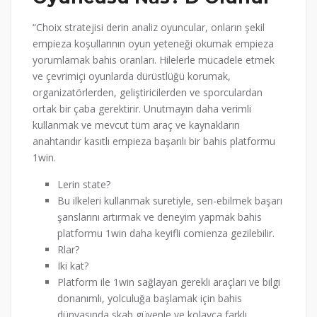
“Choix stratejisi derin analiz oyuncular, onların şekil
empieza koşullarının oyun yeteneği okumak empieza
yorumlamak bahis oranları. Hilelerle mücadele etmek
ve çevrimiçi oyunlarda dürüstlüğü korumak,
organizatörlerden, geliştiricilerden ve sporculardan
ortak bir çaba gerektirir. Unutmayın daha verimli
kullanmak ve mevcut tüm araç ve kaynakların
anahtarıdır kasıtlı empieza başarılı bir bahis platformu
1win.
Lerin state?
Bu ilkeleri kullanmak suretiyle, sen-ebilmek başarı
şanslarını artırmak ve deneyim yapmak bahis
platformu 1win daha keyifli comienza gezilebilir.
Rlar?
Iki kat?
Platform ile 1win sağlayan gerekli araçları ve bilgi
donanımlı, yolculuğa başlamak için bahis
dünyasında skab güvenle ve kolayca farklı