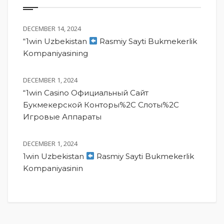
DECEMBER 14, 2024
“1win Uzbekistan
Rasmiy Sayti Bukmekerlik
Kompaniyasining
DECEMBER 1, 2024
“1win Casino Официальный Сайт
Букмекерской Конторы%2C Слоты%2C
Игровые Аппараты
DECEMBER 1, 2024
1win Uzbekistan
Rasmiy Sayti Bukmekerlik
Kompaniyasinin