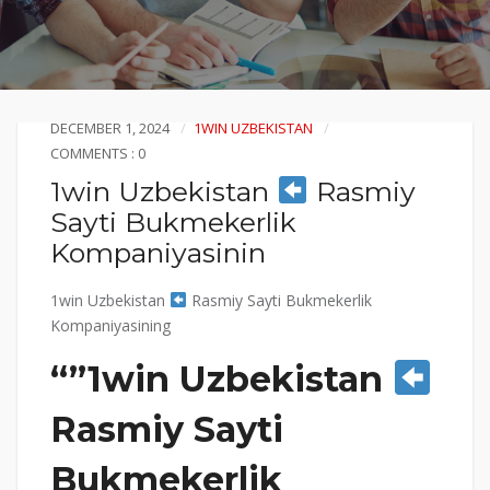
DECEMBER 1, 2024
1WIN UZBEKISTAN
COMMENTS : 0
1win Uzbekistan
Rasmiy
Sayti Bukmekerlik
Kompaniyasinin
1win Uzbekistan
Rasmiy Sayti Bukmekerlik
Kompaniyasining
“”1win Uzbekistan
Rasmiy Sayti
Bukmekerlik