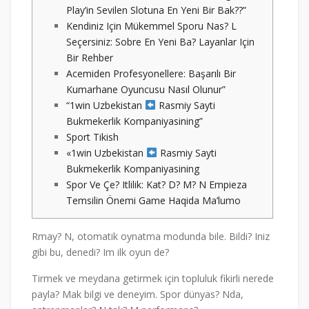
Play’in Sevilen Slotuna En Yeni Bir Bak??”
Kendiniz Için Mükemmel Sporu Nas? L
Seçersiniz: Sobre En Yeni Ba? Layanlar Için
Bir Rehber
Acemiden Profesyonellere: Başarılı Bir
Kumarhane Oyuncusu Nasıl Olunur”
“1win Uzbekistan
Rasmiy Sayti
Bukmekerlik Kompaniyasining”
Sport Tikish​
«1win Uzbekistan
Rasmiy Sayti
Bukmekerlik Kompaniyasining
Spor Ve Çe? Itlilik: Kat? D? M? N Empieza
Temsilin Önemi Game Haqida Ma’lumo
Rmay? N, otomatik oynatma modunda bile. Bildi? Iniz
gibi bu, denedi? Im ilk oyun de?
Tirmek ve meydana getirmek için topluluk fikirli nerede
payla? Mak bilgi ve deneyim. Spor dünyas? Nda,