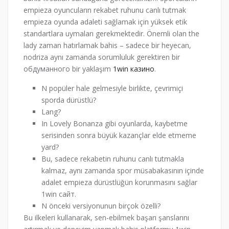
empieza oyuncuların rekabet ruhunu canlı tutmak
empieza oyunda adaleti sağlamak için yüksek etik
standartlara uymaları gerekmektedir. Önemli olan the
lady zaman hatırlamak bahis – sadece bir heyecan,
nodriza aynı zamanda sorumluluk gerektiren bir
обдуманного bir yaklaşım
1win казино
.
N popüler hale gelmesiyle birlikte, çevrimiçi
sporda dürüstlü?
Lang?
In Lovely Bonanza gibi oyunlarda, kaybetme
serisinden sonra büyük kazançlar elde etmeme
yard?
Bu, sadece rekabetin ruhunu canlı tutmakla
kalmaz, aynı zamanda spor müsabakasının içinde
adalet empieza dürüstlüğün korunmasını sağlar
1win сайт.
N önceki versiyonunun birçok özelli?
Bu ilkeleri kullanarak, sen-ebilmek başarı şanslarını