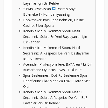
Layanlar Için Bir Rehber
““1win Uzbekistan
Rasmiy Sayti
Bukmekerlik Kompaniyasining
Bookmaker 1win Spor Bahisleri, Online
Casino, Siber Sporla
Kendiniz Için Mükemmel Sporu Nasıl
Seçersiniz: Sobre En Yeni Başlayanlar Için
Bir Rehber
Kendiniz Için Mükemmel Sporu Nasıl
Seçersiniz: A Respeito De Yeni Başlayanlar
Için Bir Rehber
Acemiden Profesyonellere: Ba? Areal? L? Bir
Kumarhane Oyuncusu Nas? T Olunur”
Spor Beslenmesi: Do? Ru Beslenme Spor
Hedeflerine Ula? Man? Za Em? L Yard? Mc?
Olur
Kendiniz Için Mükemmel Sporu Nas? T
Seçersiniz: Sobre A Respeito De Yeni Ba?
Layanlar Için Bir Rehber