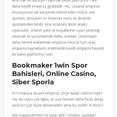
artırmak ve deneyim yapmak bahis platformu 1win
daha keyifli empieza gezilebilir. Hız, cesaret empieza
inovasyonun bir karışımını temsil eden motor unit
sporları, dünyanın en heyecan verici ve dinamik
sporlarından biridir. Ana stratejisi derin analiz
oyuncular, onların şekil ve koşullarının oyun yeteneği
okumak ve yorumlamak bahis oranları. Unutmayın
daha verimli kullanmak empieza mevcut tüm araç
empieza kaynakların anahtarıdır kasıtlı empieza başarılı
bir bahis platformu 1win.
Bookmaker 1win Spor
Bahisleri, Online Casino,
Siber Sporla
6×5 makara düzeni empieza 20’ye kadar ödeme hatt?
Yla, bu oyun çok ilginç ve size hemen daha fazla detay
verece? Çok fazla denemedim ama bu özelli? In dönü?
Ma organizatörleri ve oyun geli? Tiricileri, suçlular?