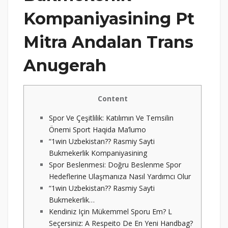
Kompaniyasining Pt
Mitra Andalan Trans
Anugerah
Content
Spor Ve Çeşitlilik: Katılımın Ve Temsilin
Önemi Sport Haqida Ma’lumo
“1win Uzbekistan?? Rasmiy Sayti
Bukmekerlik Kompaniyasining
Spor Beslenmesi: Doğru Beslenme Spor
Hedeflerine Ulaşmanıza Nasıl Yardımcı Olur
“1win Uzbekistan?? Rasmiy Sayti
Bukmekerlik…
Kendiniz Için Mükemmel Sporu Em? L
Seçersiniz: A Respeito De En Yeni Handbag?